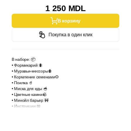
1 250 MDL
В корзину
Покупка в один клик
В наборе: 📦
• Формикарий 🐜
• Муравьи-мессоры🐜
• Кормление семенами🌻
• Поилка 🥤
• Миска для еды 🥣
• Цветные камни🪨
• Минойл барьер 🚧
• Инструкции 📖
• Щетка для чистки🪥
• Рубиновый светофильтр🎞️
ЧИТАТЬ БОЛЬШЕ
• Белки🪱
• Пинцет 🥢