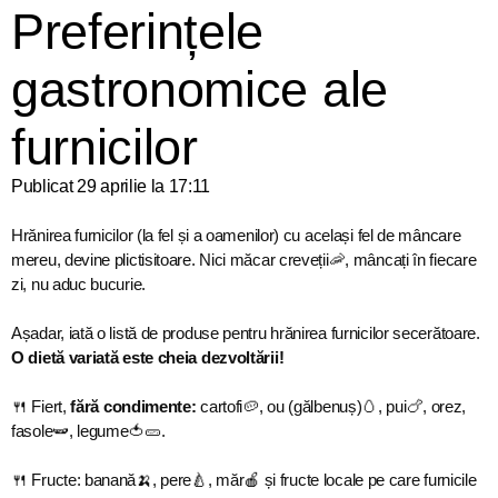
Preferințele
gastronomice ale
furnicilor
Publicat
29 aprilie la 17:11
Hrănirea furnicilor (la fel și a oamenilor) cu același fel de mâncare
mereu, devine plictisitoare. Nici măcar creveții🦐, mâncați în fiecare
zi, nu aduc bucurie.
Așadar, iată o listă de produse pentru hrănirea furnicilor secerătoare.
O dietă variată este cheia dezvoltării!
🍴 Fiert,
fără condimente:
cartofi🥔, ou (gălbenuș)🥚, pui🍗, orez,
fasole🫛, legume🍅🥒.
🍴 Fructe: banană🍌, pere🍐, măr🍎 și fructe locale pe care furnicile