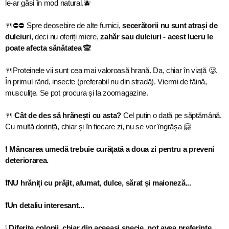
le-ar găsi în mod natural.🫐
🍴⛔️⛔️ Spre deosebire de alte furnici,
secerătorii nu sunt atrași de
dulciuri
, deci nu oferiți miere,
zahăr sau dulciuri - acest lucru le
poate afecta sănătatea 🙊
🍴Proteinele vii sunt cea mai valoroasă hrană. Da, chiar în viață 🥲.
În primul rând, insecte (preferabil nu din stradă). Viermi de făină,
musculițe. Se pot procura și la zoomagazine.
🍴
Cât de des să hrănești cu asta?
Cel puțin o dată pe săptămână.
Cu multă dorință, chiar și în fiecare zi, nu se vor îngrășa 🤗
❗️
Mâncarea umedă trebuie curățată a doua zi pentru a preveni
deteriorarea.
❗️NU hrăniți cu prăjit, afumat, dulce, sărat și maioneză...
❗️Un detaliu interesant...
❕️
Diferite colonii, chiar din aceeași specie, pot avea preferințe