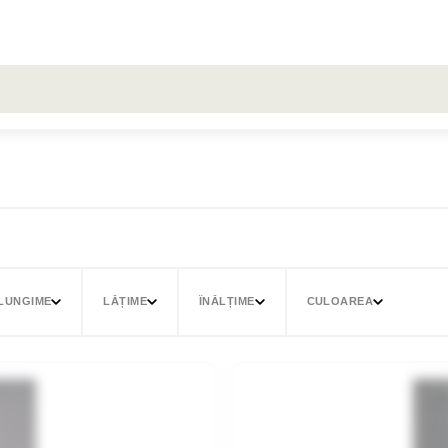
Toate rezultatele căutării [0 de produse]
LUNGIME
LĂȚIME
ÎNĂLȚIME
CULOAREA