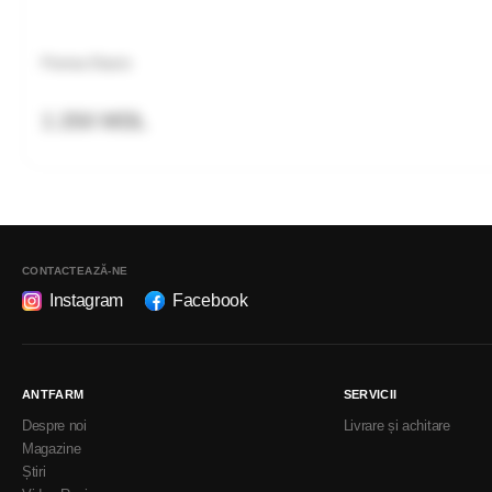
Ferma Oasis
1 250 MDL
CONTACTEAZĂ-NE
Instagram
Facebook
ANTFARM
SERVICII
Despre noi
Livrare și achitare
Magazine
Știri