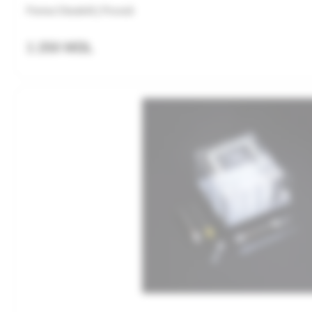
Ferma Citadelă | Frunză
1 250 MDL