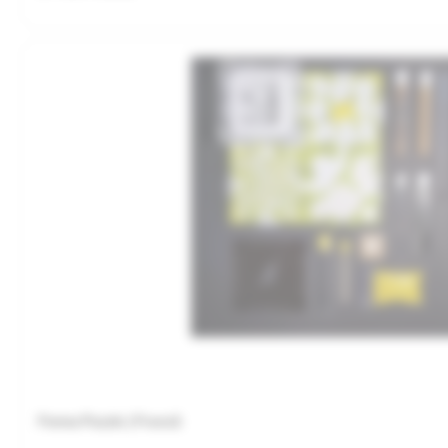
Ferma Puzzle | Frunză