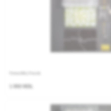
Ferma Alfa | Frunză
1 950 MDL