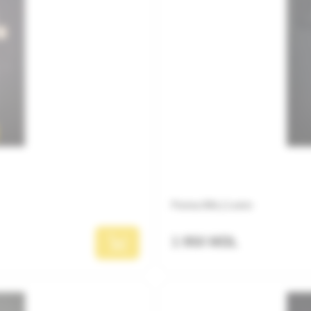
Ferma Alfa | Lemn
1 950 MDL