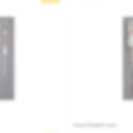
Ferma Citadelă | Lemn