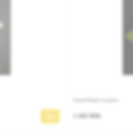
Ferma Puzzle | Cosmos
1 450 MDL