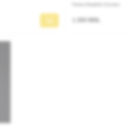
Ferma Citadelă | Cosmos
1 250 MDL