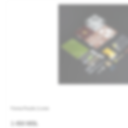
Ferma Puzzle | Lemn
1 450 MDL