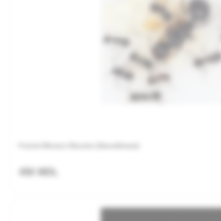
Furnici Messor Structor (Secerătoare)
450 MDL