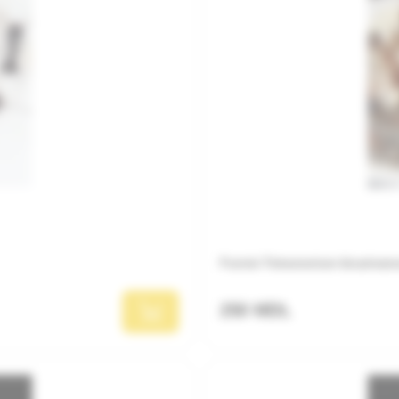
Furnici Tetramorium bicarinat
250 MDL