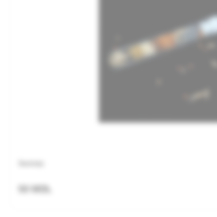
Semințe
50 MDL