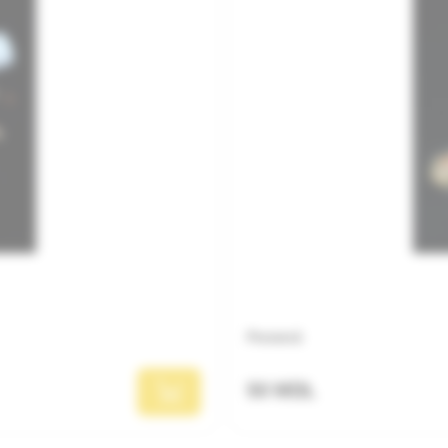
Proteină
50 MDL