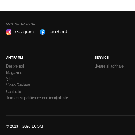
CONTACTEAZĂ-NE
Instagram
Facebook
ANTFARM
SERVICII
Despre noi
Livrare și achitare
Magazine
Știri
Video Reviews
Contacte
Termeni și politica de confidențialitate
© 2013 – 2026 ECOM