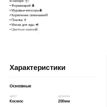
В наборе: 📦
• Формикарий 🐜
• Муравьи-мессоры🐜
• Кормление семенами🌻
• Поилка 🥤
• Миска для еды 🥣
• Цветные камни🪨
• Минойл барьер 🚧
• Инструкции 📖
ЧИТАТЬ БОЛЬШЕ
• Щетка для чистки🪥
• Рубиновый светофильтр🎞️
• Белки🪱
• Пинцет 🥢
• Ключ для гаек 🔧
Характеристики
• Подарочное оформление🎁
Вместимость до 700 муравьев🐜
Основные
ЦВЕТ
ДЛИННА
Космос
200мм