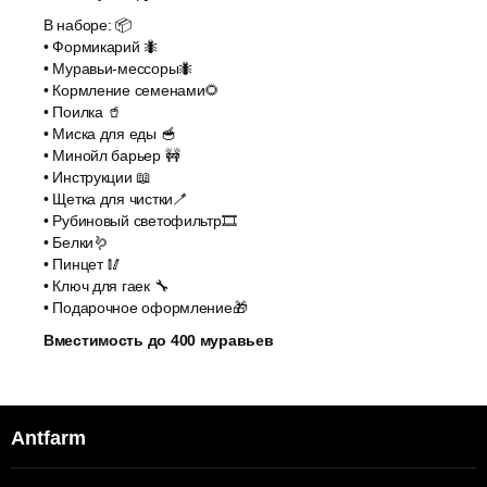
В наборе: 📦
• Формикарий 🐜
• Муравьи-мессоры🐜
• Кормление семенами🌻
• Поилка 🥤
• Миска для еды 🥣
• Минойл барьер 🚧
• Инструкции 📖
• Щетка для чистки🪥
• Рубиновый светофильтр🎞️
• Белки🪱
• Пинцет 🥢
• Ключ для гаек 🔧
• Подарочное оформление🎁
Вместимость до 400 муравьев
Antfarm